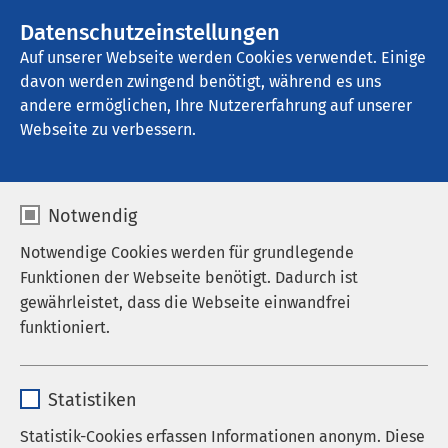
AMEOS Gruppe
Stellenangebote
Datenschutzeinstellungen
Auf unserer Webseite werden Cookies verwendet. Einige
davon werden zwingend benötigt, während es uns
AMEOS Klinikum Schönebeck
andere ermöglichen, Ihre Nutzererfahrung auf unserer
Webseite zu verbessern.
Notwendig
Von links nach rechts –
Notwendige Cookies werden für grundlegende
Pflegerische Krankenhausleitung, Manuela Recklebe,
Funktionen der Webseite benötigt. Dadurch ist
Julia Kursawa, Tamara Röser, Jennifer Napp, Lisa-
Marie Babarowski, Josephine Sowa, Anna Lemke
gewährleistet, dass die Webseite einwandfrei
(Praktikantin)
funktioniert.
Name
cookieconsent_status
Statistiken
01.08.2016
AMEOS Klinikum Schönebeck
Anbieter
sgalinski
Statistik-Cookies erfassen Informationen anonym. Diese
Neuer Lebensabschnitt - FSJ