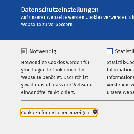
Datenschutzeinstellungen
AMEOS Klinikum 
AMEOS
Gruppe
Aktuelles
Nachricht
Auf unserer Webseite werden Cookies verwendet. Ei
Webseite zu verbessern.
Notwendig
Statist
Notwendige Cookies werden für
Statistik-Co
Leistungen
grundlegende Funktionen der
Information
Ihr Aufenthalt
Webseite benötigt. Dadurch ist
Informatione
gewährleistet, dass die Webseite
verstehen, 
Zuweisende
einwandfrei funktioniert.
unsere Webs
Über uns
Name
cookieconsent_status
Name
Karriere
Cookie-Informationen anzeigen
Aktuelles
Anbieter
sgalinski
Anbieter
23.05.2025