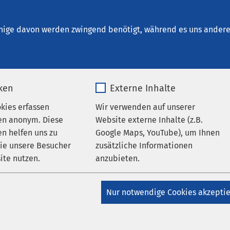
Schönebeck
en
nige davon werden zwingend benötigt, während es uns andere 
iken
Externe Inhalte
okies erfassen
Wir verwenden auf unserer
en anonym. Diese
Website externe Inhalte (z.B.
n helfen uns zu
Google Maps, YouTube), um Ihnen
wie unsere Besucher
zusätzliche Informationen
ite nutzen.
anzubieten.
_pk_*.*
Name
Google Maps
Nur notwendige Cookies akzepti
Matomo
Anbieter
Google
AMEOS Gruppe