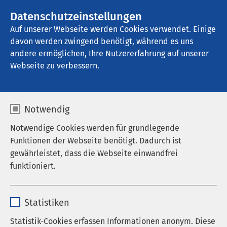
AMEOS Gruppe
Stellenangebote
Datenschutzeinstellungen
Auf unserer Webseite werden Cookies verwendet. Einige
davon werden zwingend benötigt, während es uns
AMEOS Klinikum Schönebeck
andere ermöglichen, Ihre Nutzererfahrung auf unserer
Webseite zu verbessern.
Notwendig
Notwendige Cookies werden für grundlegende
Pressemitteilungen
AMEOS Klinikum Schönebeck
Funktionen der Webseite benötigt. Dadurch ist
gewährleistet, dass die Webseite einwandfrei
09.06.2026
AMEOS Klinikum Schönebeck
funktioniert.
Herzwochen: AMEOS Klinikum
Schönebeck informiert
Name
cookieconsent_status
Statistiken
Anbieter
sgalinski
Statistik-Cookies erfassen Informationen anonym. Diese
Im Rahmen der Herzwochen Sachsen-Anhalt