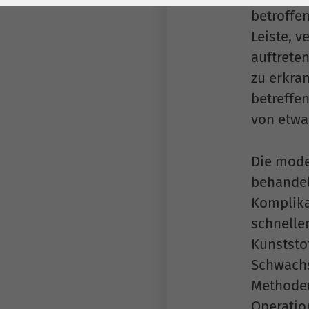
Laufzeit
278 Tage
Laufzeit
betroffe
Cookie zum
Leiste, 
Speichern der Cookie
auftreten
Zweck
Consent
zu erkra
Einstellungen
Zweck
betreffen
von etwa 
be_typo_user /
Name
PHPSESSID
Die mode
Anbieter
TYPO3
behandel
Komplika
Laufzeit
1 Woche
schneller
Dieses Cookie ist ein
Kunststo
Standard-Session-
Schwachs
Cookie von TYPO3. Es
Methoden
speichert im Falle
Operation