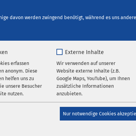
Schönebeck
en
nige davon werden zwingend benötigt, während es uns andere 
iken
Externe Inhalte
ungen
AMEOS Klinikum Schönebeck
okies erfassen
Wir verwenden auf unserer
AMEOS Klinikum Schönebeck
en anonym. Diese
Website externe Inhalte (z.B.
S Klinikum Schönebeck
n helfen uns zu
Google Maps, YouTube), um Ihnen
wie unsere Besucher
zusätzliche Informationen
t erneut das Herniensiegel
ite nutzen.
anzubieten.
_pk_*.*
Name
Google Maps
Nur notwendige Cookies akzepti
Matomo
Anbieter
Google
gehören zu den häufigsten Erkrankungen, die ch
Allein in Deutschland sind jährlich rund 250.00