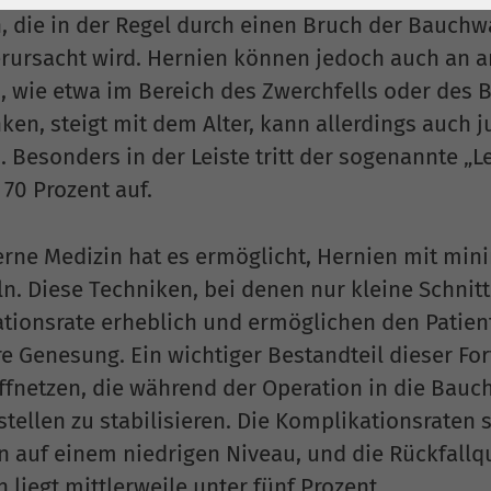
1 Jahr
Laufzeit
6 Monate
n, die in der Regel durch einen Bruch der Bauch
Cookie von Matomo
Wird zum
verursacht wird. Hernien können jedoch auch an a
für Website-
Entsperren von
, wie etwa im Bereich des Zwerchfells oder des B
Zweck
Analysen. Erzeugt
Google Maps-
nken, steigt mit dem Alter, kann allerdings auch
statistische Daten
Inhalten verwendet.
. Besonders in der Leiste tritt der sogenannte „L
darüber, wie der
70 Prozent auf.
Besucher die
Name
YouTube
Website nutzt.
rne Medizin hat es ermöglicht, Hernien mit mini
Google Ireland
Limited, Gordon
n. Diese Techniken, bei denen nur kleine Schnitt
Anbieter
House, Barrow
tionsrate erheblich und ermöglichen den Patien
Street Dublin 4
e Genesung. Ein wichtiger Bestandteil dieser Fort
Irland
ffnetzen, die während der Operation in die Bau
Laufzeit
6 Monate
tellen zu stabilisieren. Die Komplikationsraten
 auf einem niedrigen Niveau, und die Rückfallqu
Wird verwendet, um
 liegt mittlerweile unter fünf Prozent.