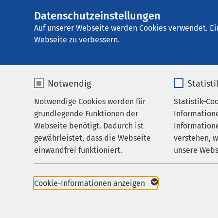
Datenschutzeinstellungen
AMEOS Klinikum 
AMEOS
Gruppe
Aktuelles
Nachricht
Auf unserer Webseite werden Cookies verwendet. Ei
Webseite zu verbessern.
Notwendig
Statist
Pressemitteil
Notwendige Cookies werden für
Statistik-Co
Leistungen
30.04.2025
grundlegende Funktionen der
Information
AMEO
Ihr Aufenthalt
Webseite benötigt. Dadurch ist
Informatione
gewährleistet, dass die Webseite
verstehen, 
erhäl
Zuweisende
einwandfrei funktioniert.
unsere Webs
Über uns
Name
cookieconsent_status
Name
Karriere
Cookie-Informationen anzeigen
Aktuelles
Anbieter
sgalinski
Anbieter
Hernien 
müssen. 