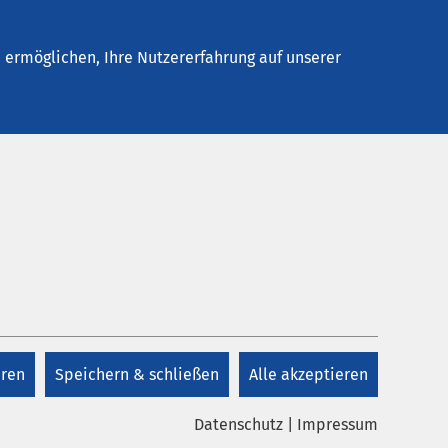
Stellenangebote
Kontakt
Termin buchen
ermöglichen, Ihre Nutzererfahrung auf unserer
eren
Speichern & schließen
Alle akzeptieren
irurgisch behandelt werden
Datenschutz
|
Impressum
0 Menschen von dieser Erkrankung