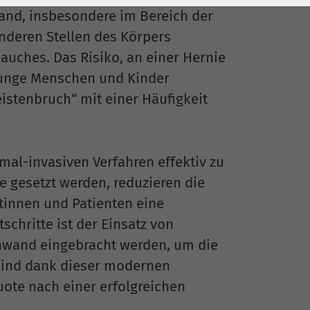
wand, insbesondere im Bereich der
nderen Stellen des Körpers
auches. Das Risiko, an einer Hernie
 junge Menschen und Kinder
eistenbruch“ mit einer Häufigkeit
mal-invasiven Verfahren effektiv zu
e gesetzt werden, reduzieren die
tinnen und Patienten eine
schritte ist der Einsatz von
chwand eingebracht werden, um die
 sind dank dieser modernen
ote nach einer erfolgreichen