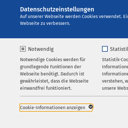
Datenschutzeinstellungen
AMEOS Klinikum 
AMEOS
Gruppe
Aktuelles
Nachricht
Auf unserer Webseite werden Cookies verwendet. Ei
Webseite zu verbessern.
Notwendig
Statist
Notwendige Cookies werden für
Statistik-Co
Leistungen
grundlegende Funktionen der
Information
Ihr Aufenthalt
Webseite benötigt. Dadurch ist
Informatione
gewährleistet, dass die Webseite
verstehen, 
Zuweisende
einwandfrei funktioniert.
unsere Webs
Über uns
18.10.2024
Name
cookieconsent_status
Name
Karriere
AMEO
Cookie-Informationen anzeigen
Aktuelles
Anbieter
sgalinski
Anbieter
ausge