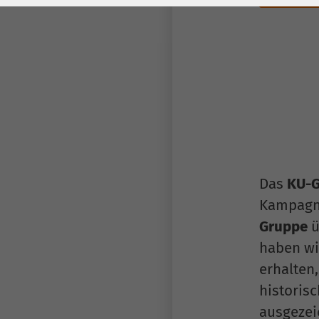
Laufzeit
278 Tage
Laufzeit
Cookie zum
Speichern der Cookie
Zweck
Consent
Einstellungen
Zweck
be_typo_user /
Name
PHPSESSID
Das
KU-G
Anbieter
TYPO3
Kampagn
Laufzeit
1 Woche
Gruppe
ü
haben wi
Dieses Cookie ist ein
Standard-Session-
erhalten,
Cookie von TYPO3. Es
historis
speichert im Falle
ausgezei