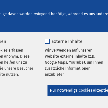
Schönebeck
en
nige davon werden zwingend benötigt, während es uns andere 
iken
Externe Inhalte
okies erfassen
Wir verwenden auf unserer
en anonym. Diese
Website externe Inhalte (z.B.
n helfen uns zu
Google Maps, YouTube), um Ihnen
wie unsere Besucher
zusätzliche Informationen
ite nutzen.
anzubieten.
AMEOS Gruppe
_pk_*.*
Name
Google Maps
S Gruppe mit KU-Awards
Nur notwendige Cookies akzepti
Matomo
Anbieter
Google
zeichnet