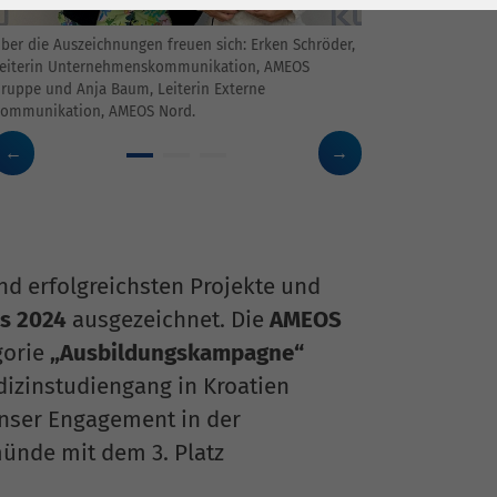
ber die Auszeichnungen freuen sich: Erken Schröder,
eiterin Unternehmenskommunikation, AMEOS
ruppe und Anja Baum, Leiterin Externe
ommunikation, AMEOS Nord.
nd erfolgreichsten Projekte und
s 2024
ausgezeichnet. Die
AMEOS
gorie
„Ausbildungskampagne“
dizinstudiengang in Kroatien
nser Engagement in der
ünde mit dem 3. Platz