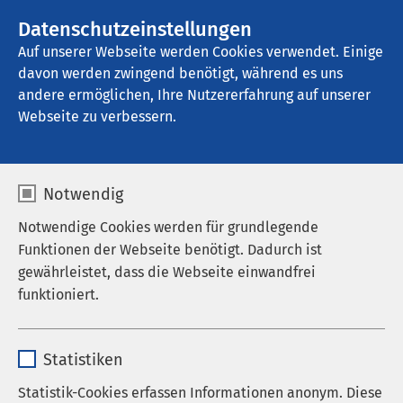
AMEOS Gruppe
Stellenangebote
Datenschutzeinstellungen
Auf unserer Webseite werden Cookies verwendet. Einige
davon werden zwingend benötigt, während es uns
AMEOS Klinikum Preetz
andere ermöglichen, Ihre Nutzererfahrung auf unserer
Webseite zu verbessern.
Kontakt
Notwendig
Notwendige Cookies werden für grundlegende
Funktionen der Webseite benötigt. Dadurch ist
gewährleistet, dass die Webseite einwandfrei
Anrede
funktioniert.
Vorname
*
Name
cookieconsent_status
Statistiken
Anbieter
sgalinski
Statistik-Cookies erfassen Informationen anonym. Diese
Nachname
*