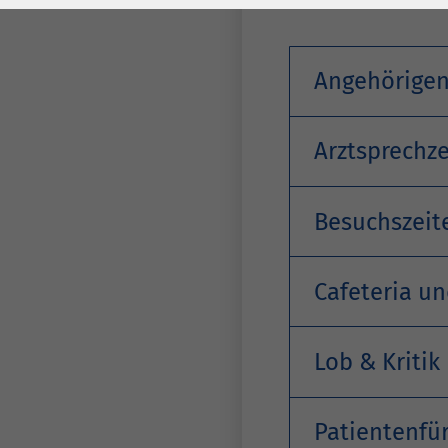
Laufzeit
278 Tage
Laufzeit
Cookie zum
Speichern der Cookie
Angehörige
Zweck
Consent
Einstellungen
Zweck
Arztsprechz
be_typo_user /
Name
PHPSESSID
Besuchszeit
Anbieter
TYPO3
Cafeteria un
Laufzeit
1 Woche
Dieses Cookie ist ein
Lob & Kritik
Standard-Session-
Cookie von TYPO3. Es
speichert im Falle
Patientenfü