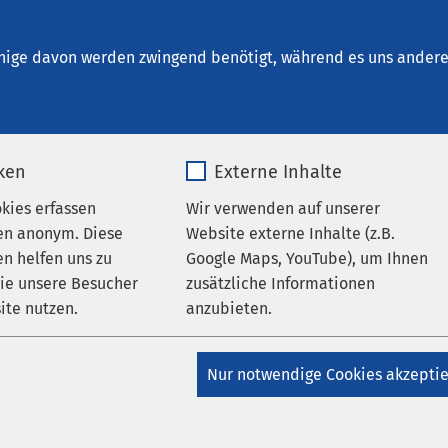
reetz
nige davon werden zwingend benötigt, während es uns andere 
iken
Externe Inhalte
tes von A bis Z
okies erfassen
Wir verwenden auf unserer
en anonym. Diese
Website externe Inhalte (z.B.
n helfen uns zu
Google Maps, YouTube), um Ihnen
 bei uns
wie unsere Besucher
zusätzliche Informationen
ite nutzen.
anzubieten.
rem Klinikum besser zurechtfinden, haben wir für Sie einige wi
engestellt.
_pk_*.*
Name
Google Maps
Nur notwendige Cookies akzepti
 erste Übersicht über unsere Angebote und dienen als
Matomo
Anbieter
Google