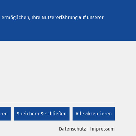
Stellenangebote
Kontakt
Termin buchen
ermöglichen, Ihre Nutzererfahrung auf unserer
Kontakt
+49 4342 85 800 80
chtige
eren
Speichern & schließen
Alle akzeptieren
Kontakt
Datenschutz
|
Impressum