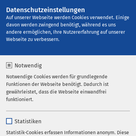
AMEOS Gruppe
Stellenangebote
Datenschutzeinstellungen
Auf unserer Webseite werden Cookies verwendet. Einige
davon werden zwingend benötigt, während es uns
AMEOS Klinikum Preetz
andere ermöglichen, Ihre Nutzererfahrung auf unserer
Webseite zu verbessern.
Impressum
Notwendig
Notwendige Cookies werden für grundlegende
Funktionen der Webseite benötigt. Dadurch ist
AMEOS Krankenhausgesellschaft Holstein mbH
gewährleistet, dass die Webseite einwandfrei
funktioniert.
Wiesenhof 10
D-23730 Neustadt in Holstein
Name
cookieconsent_status
Statistiken
Tel.: +49 4561 611 0
Anbieter
sgalinski
Statistik-Cookies erfassen Informationen anonym. Diese
Fax: +49 4561 611 4315