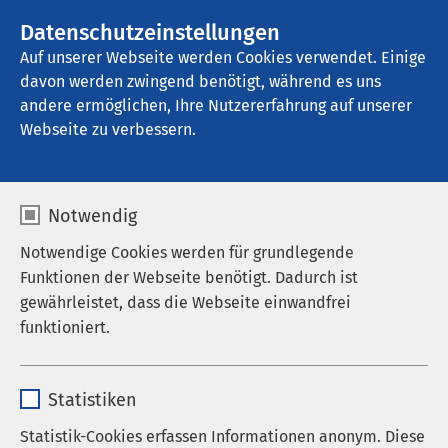
AMEOS Gruppe
Stellenangebote
Datenschutzeinstellungen
Auf unserer Webseite werden Cookies verwendet. Einige
davon werden zwingend benötigt, während es uns
AMEOS Klinikum Preetz
andere ermöglichen, Ihre Nutzererfahrung auf unserer
Webseite zu verbessern.
Notwendig
„Sucht: Warum das
Notwendige Cookies werden für grundlegende
Gehirn schwer loslassen
Funktionen der Webseite benötigt. Dadurch ist
gewährleistet, dass die Webseite einwandfrei
kann": 12. AMEOS
funktioniert.
Medizinforum
Name
cookieconsent_status
18.06.2025
|
17:30
bis
19:00
Statistiken
Anbieter
sgalinski
Statistik-Cookies erfassen Informationen anonym. Diese