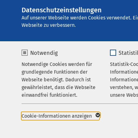
Datenschutzeinstellungen
AMEOS Klinikum P
AMEOS
Gruppe
Aktuelles
Auf unserer Webseite werden Cookies verwendet. Ei
Webseite zu verbessern.
Notwendig
Statist
„Schmerzm
Notwendige Cookies werden für
Statistik-Co
Behandlungsfelder
grundlegende Funktionen der
Information
Abhängigk
Ihr Aufenthalt
Webseite benötigt. Dadurch ist
Informatione
gewährleistet, dass die Webseite
verstehen, 
Zuweisende
19.06.2024
|
17
einwandfrei funktioniert.
unsere Webs
Über uns
Name
cookieconsent_status
Name
Karriere
Cookie-Informationen anzeigen
Schmerzmittel sind di
häufigsten verordnet
Aktuelles
Anbieter
sgalinski
Anbieter
hilfreich und nebenw