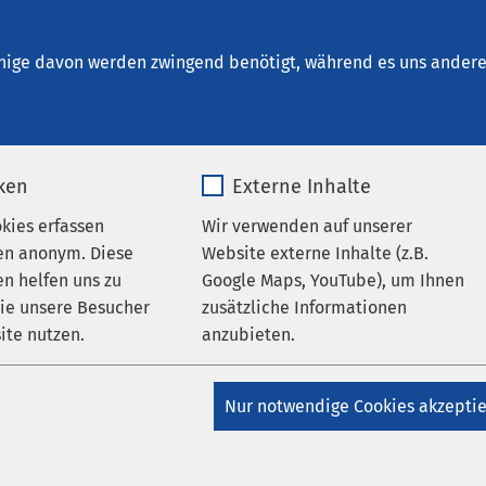
reetz
nige davon werden zwingend benötigt, während es uns andere 
iken
Externe Inhalte
ittel – Gebrauch, Missbrauch,
okies erfassen
Wir verwenden auf unserer
en anonym. Diese
Website externe Inhalte (z.B.
eit": 4. AMEOS Medizinforum
n helfen uns zu
Google Maps, YouTube), um Ihnen
wie unsere Besucher
zusätzliche Informationen
:30
bis
18:30
ite nutzen.
anzubieten.
_pk_*.*
Name
Google Maps
Nur notwendige Cookies akzepti
e in Deutschland mit etwa 180 Millionen Packungen pro Jahr a
en und verkauften Medikamente. Doch sind diese wirklich imme
Matomo
Anbieter
Google
irkungsarm?