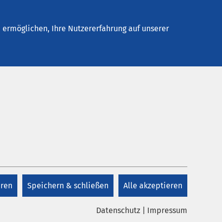
Stellenangebote
Kontakt
Termin buchen
ermöglichen, Ihre Nutzererfahrung auf unserer
Kontakt
+49 4342 85 800 80
eren
Speichern & schließen
Alle akzeptieren
m
Kontakt
r
Datenschutz
|
Impressum