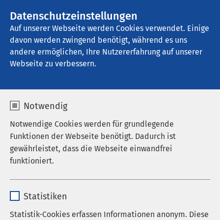
AMEOS Gruppe
Stellenangebote
Datenschutzeinstellungen
Auf unserer Webseite werden Cookies verwendet. Einige
davon werden zwingend benötigt, während es uns
AMEOS Klinikum Neustadt
andere ermöglichen, Ihre Nutzererfahrung auf unserer
Webseite zu verbessern.
Termin buchen
Notwendig
Notwendige Cookies werden für grundlegende
Funktionen der Webseite benötigt. Dadurch ist
Termin online buchen
gewährleistet, dass die Webseite einwandfrei
funktioniert.
Über den folgenden Link können Sie rund um die
Uhr einen Termin in unserer Tagesklinik online
Name
cookieconsent_status
vereinbaren – Sie werden dazu weitergeleitet auf
Statistiken
die Seite von Doctolib.
Anbieter
sgalinski
Statistik-Cookies erfassen Informationen anonym. Diese