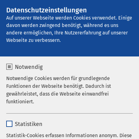
AMEOS Gruppe
Stellenangebote
Datenschutzeinstellungen
Auf unserer Webseite werden Cookies verwendet. Einige
davon werden zwingend benötigt, während es uns
AMEOS Klinikum Neustadt
andere ermöglichen, Ihre Nutzererfahrung auf unserer
Webseite zu verbessern.
Nachrichten
Notwendig
Notwendige Cookies werden für grundlegende
Funktionen der Webseite benötigt. Dadurch ist
Datum von:
Datum bis:
gewährleistet, dass die Webseite einwandfrei
funktioniert.
Name
cookieconsent_status
Statistiken
Anbieter
sgalinski
Statistik-Cookies erfassen Informationen anonym. Diese