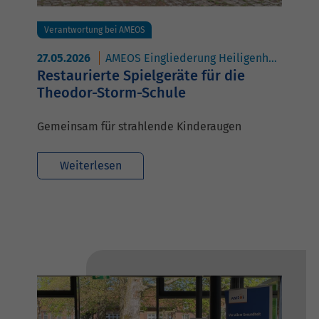
Verantwortung bei AMEOS
27.05.2026
AMEOS Eingliederung Heiligenhafen
AM
Restaurierte Spielgeräte für die
Theodor-Storm-Schule
Gemeinsam für strahlende Kinderaugen
Weiterlesen