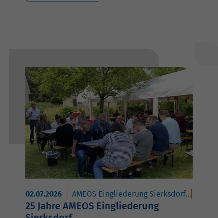
02.07.2026
AMEOS Eingliederung Sierksdorf
AMEOS
25 Jahre AMEOS Eingliederung
Sierksdorf