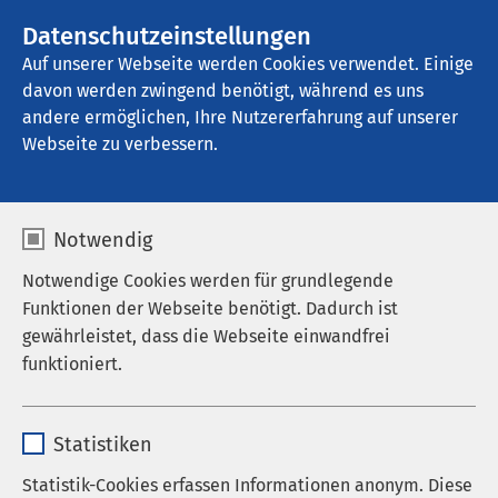
AMEOS Gruppe
Stellenangebote
Datenschutzeinstellungen
Auf unserer Webseite werden Cookies verwendet. Einige
davon werden zwingend benötigt, während es uns
AMEOS Klinikum Neustadt
andere ermöglichen, Ihre Nutzererfahrung auf unserer
Webseite zu verbessern.
Psychiatrie und
Notwendig
Psychotherapie
Notwendige Cookies werden für grundlegende
Funktionen der Webseite benötigt. Dadurch ist
gewährleistet, dass die Webseite einwandfrei
funktioniert.
Menschen mit Anpassungsstörungen, akuten Krisen,
Persönlichkeitsstörungen, schizophrenen und
Name
cookieconsent_status
bipolaren Psychosen sowie Traumatisierungen und
Statistiken
Posttraumatischen Belastungsstörungen werden im
Anbieter
sgalinski
Haus 4 unseres Klinikums psychiatrisch-
Statistik-Cookies erfassen Informationen anonym. Diese