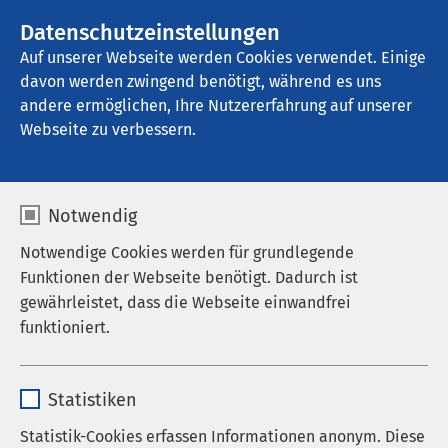
AMEOS Gruppe
Stellenangebote
Datenschutzeinstellungen
Auf unserer Webseite werden Cookies verwendet. Einige
davon werden zwingend benötigt, während es uns
AMEOS Klinikum Kaiserstuhl
andere ermöglichen, Ihre Nutzererfahrung auf unserer
Webseite zu verbessern.
Kommunikation und
Notwendig
Öffentlichkeitsarbeit
Notwendige Cookies werden für grundlegende
Funktionen der Webseite benötigt. Dadurch ist
gewährleistet, dass die Webseite einwandfrei
funktioniert.
Name
cookieconsent_status
Statistiken
Anbieter
sgalinski
Statistik-Cookies erfassen Informationen anonym. Diese