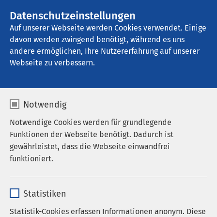
AMEOS Gruppe
Stellenangebote
Datenschutzeinstellungen
Auf unserer Webseite werden Cookies verwendet. Einige
davon werden zwingend benötigt, während es uns
AMEOS Klinikum Kaiserstuhl
andere ermöglichen, Ihre Nutzererfahrung auf unserer
Webseite zu verbessern.
Ergebnisse Ihrer Suche
Notwendig
Notwendige Cookies werden für grundlegende
Funktionen der Webseite benötigt. Dadurch ist
gewährleistet, dass die Webseite einwandfrei
funktioniert.
Name
cookieconsent_status
Statistiken
Anbieter
sgalinski
Statistik-Cookies erfassen Informationen anonym. Diese