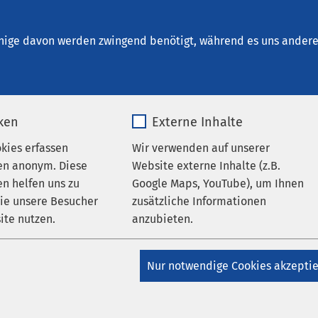
aiserstuhl
en
nige davon werden zwingend benötigt, während es uns andere 
iken
Externe Inhalte
okies erfassen
Wir verwenden auf unserer
en anonym. Diese
Website externe Inhalte (z.B.
lung Gruppe
Coronavirus
n helfen uns zu
Google Maps, YouTube), um Ihnen
AMEOS Gruppe
wie unsere Besucher
zusätzliche Informationen
nationaler Tag der Pflege
ite nutzen.
anzubieten.
 Wir machen Pflege
_pk_*.*
Name
Google Maps
Nur notwendige Cookies akzepti
bar
Matomo
Anbieter
Google