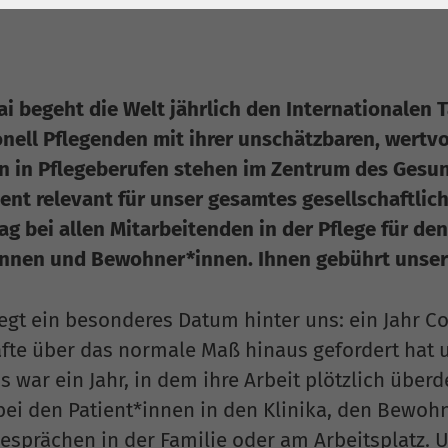
1 Jahr
Laufzeit
6 Monate
Cookie von Matomo
Wird zum
für Website-
Entsperren von
Zweck
Analysen. Erzeugt
Google Maps-
i begeht die Welt jährlich den Internationalen T
statistische Daten
Inhalten verwendet.
onell Pflegenden mit ihrer unschätzbaren, wertvo
darüber, wie der
 in Pflegeberufen stehen im Zentrum des Gesun
Besucher die
Name
YouTube
nt relevant für unser gesamtes gesellschaftlic
Website nutzt.
ag bei allen Mitarbeitenden in der Pflege für de
Google Ireland
innen und Bewohner*innen. Ihnen gebührt unser 
Limited, Gordon
Anbieter
House, Barrow
Street Dublin 4
gt ein besonderes Datum hinter uns: ein Jahr Co
Irland
äfte über das normale Maß hinaus gefordert hat
Es war ein Jahr, in dem ihre Arbeit plötzlich über
Laufzeit
6 Monate
bei den Patient*innen in den Klinika, den Bewoh
Wird verwendet, um
Gesprächen in der Familie oder am Arbeitsplatz. 