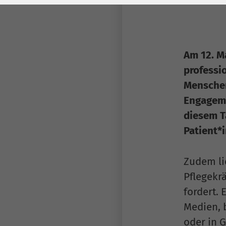
Laufzeit
278 Tage
Laufzeit
Cookie zum
Speichern der Cookie
Zweck
Consent
Am 12. Ma
Einstellungen
Zweck
professi
Menschen
be_typo_user /
Engageme
Name
PHPSESSID
diesem T
Patient*
Anbieter
TYPO3
Laufzeit
1 Woche
Zudem lie
Pflegekr
Dieses Cookie ist ein
Standard-Session-
fordert. 
Cookie von TYPO3. Es
Medien, 
speichert im Falle
oder in 