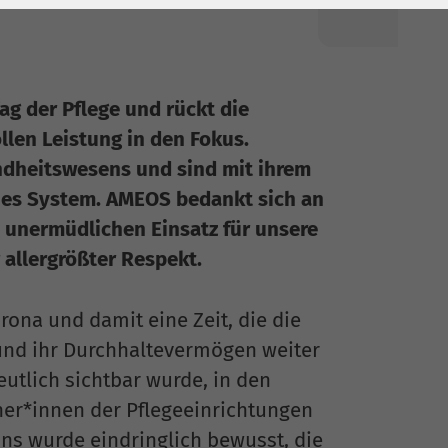
ag der Pflege und rückt die
llen Leistung in den Fokus.
dheitswesens und sind mit ihrem
hes System. AMEOS bedankt sich an
n unermüdlichen Einsatz für unsere
allergrößter Respekt.
rona und damit eine Zeit, die die
 und ihr Durchhaltevermögen weiter
deutlich sichtbar wurde, in den
ner*innen der Pflegeeinrichtungen
Uns wurde eindringlich bewusst, die