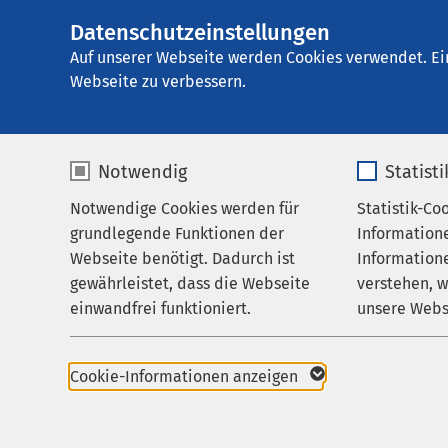
Datenschutzeinstellungen
AMEOS Klinikum K
AMEOS
Gruppe
Aktuelles
Nachricht
Auf unserer Webseite werden Cookies verwendet. Ei
Webseite zu verbessern.
Notwendig
Statist
Notwendige Cookies werden für
Statistik-Co
Leistungen
grundlegende Funktionen der
Information
Pressemitteil
Ihr Aufenthalt
Webseite benötigt. Dadurch ist
Informatione
12.05.2021
gewährleistet, dass die Webseite
verstehen, 
Zuweisende
Inter
einwandfrei funktioniert.
unsere Webs
Über uns
2021:
Name
cookieconsent_status
Name
Karriere
Cookie-Informationen anzeigen
sicht
Aktuelles
Anbieter
sgalinski
Anbieter