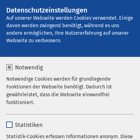
AMEOS Gruppe
Stellenangebote
Datenschutzeinstellungen
Auf unserer Webseite werden Cookies verwendet. Einige
davon werden zwingend benötigt, während es uns
AMEOS Klinikum Kaiserstuhl
andere ermöglichen, Ihre Nutzererfahrung auf unserer
Webseite zu verbessern.
Notwendig
(V. l.) Helmut Bauer, Krankenhausdirektor; Christine
Notwendige Cookies werden für grundlegende
Wilkens-Lotis, Referentin der Krankenhausleitung;
Funktionen der Webseite benötigt. Dadurch ist
Rudolf Schnauhuber, Regionalgeschäftsführer AMEOS
Süd; Bärbl Mielich, Staatssekretärin Ministerium für
gewährleistet, dass die Webseite einwandfrei
Soziales und Integration Baden-Württemberg und
funktioniert.
Mitglied des Landtages von Baden-Württemberg;
Benjamin Bohn, Bürgermeister der Stadt Vogtsburg
Name
cookieconsent_status
Statistiken
Anbieter
sgalinski
Statistik-Cookies erfassen Informationen anonym. Diese