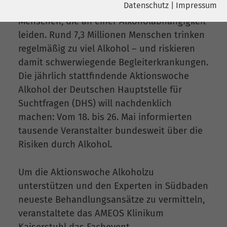
Datenschutz
|
Impressum
Deutschlandweit gibt es etwa 1,8 Millionen
Name
YouTube
Menschen, die an einer Alkoholabhängigkeit
Name
cookie_optin
leiden. Rund 7,3 Millionen Menschen trinken
Google Ireland Limited, Gordon House,
Anbieter
regelmäßig zu viel Alkohol – und riskieren
Barrow Street Dublin 4 Irland
Anbieter
sgalinski
damit schwerwiegende Begleiterkrankungen.
Laufzeit
6 Monate
Die jährlich stattfindende Aktionswoche
Laufzeit
278 Tage
Alkohol der Deutschen Hauptstelle für
Wird verwendet, um YouTube-Inhalte
Cookie zum Speichern der Cookie
Zweck
Suchtfragen (DHS) will nachdenklich
Zweck
zu entsperren.
Consent Einstellungen
machen: Vom 18. bis 26. Mai informierten
tausende Veranstalter bundesweit über die
Name
Instagram
Risiken durch Alkohol.
Anbieter
Facebook
Um die Aktionswoche Alkohol
zu
unterstützen und den Experten in Südbaden
Laufzeit
6 Monate
neueste Behandlungsansätze zu vermitteln,
Wird verwendet, um Instagram-Inhalte
veranstaltete das AMEOS Klinikum
Zweck
zu entsperren.
Kaiserstuhl das Fachevent