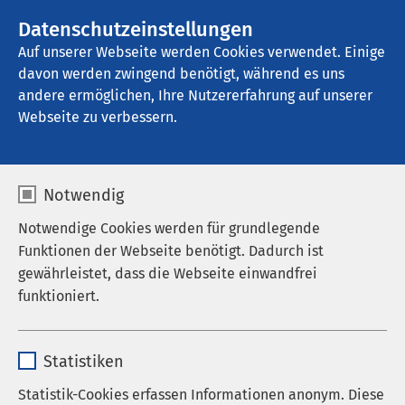
AMEOS Gruppe
Stellenangebote
Datenschutzeinstellungen
Auf unserer Webseite werden Cookies verwendet. Einige
davon werden zwingend benötigt, während es uns
AMEOS Klinikum Inntal - Klinik für 
Familienpsychosomatik
andere ermöglichen, Ihre Nutzererfahrung auf unserer
Webseite zu verbessern.
Notwendig
Notwendige Cookies werden für grundlegende
Funktionen der Webseite benötigt. Dadurch ist
Pressemitteilungen
gewährleistet, dass die Webseite einwandfrei
26.08.2025
AMEOS Gruppe
funktioniert.
AMEOS übernimmt das
Name
cookieconsent_status
Josephs-Hospital Warendorf
Statistiken
Anbieter
sgalinski
Statistik-Cookies erfassen Informationen anonym. Diese