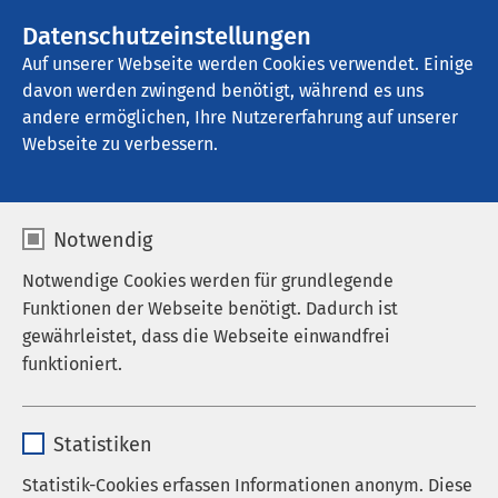
AMEOS Gruppe
Stellenangebote
Datenschutzeinstellungen
Auf unserer Webseite werden Cookies verwendet. Einige
davon werden zwingend benötigt, während es uns
AMEOS Klinikum Hildesheim
andere ermöglichen, Ihre Nutzererfahrung auf unserer
Webseite zu verbessern.
Ergebnisse Ihrer Suche
Notwendig
Notwendige Cookies werden für grundlegende
Funktionen der Webseite benötigt. Dadurch ist
gewährleistet, dass die Webseite einwandfrei
Nutzen Sie dieses Feld, um Ihre Suche zu
funktioniert.
verfeinern.
Name
cookieconsent_status
Statistiken
Anbieter
sgalinski
Statistik-Cookies erfassen Informationen anonym. Diese