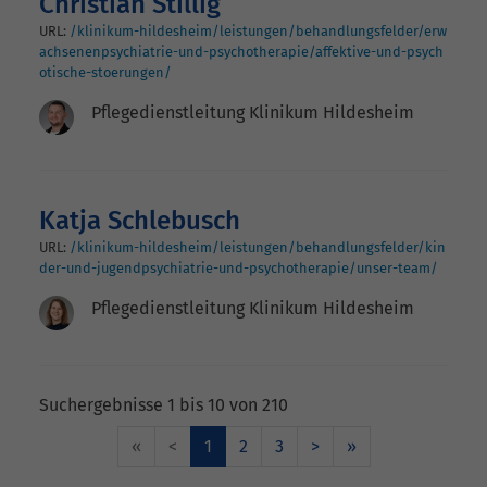
Christian Stillig
URL:
/klinikum-hildesheim/leistungen/behandlungsfelder/erw
achsenenpsychiatrie-und-psychotherapie/affektive-und-psych
otische-stoerungen/
Pflegedienstleitung Klinikum Hildesheim
Katja Schlebusch
URL:
/klinikum-hildesheim/leistungen/behandlungsfelder/kin
der-und-jugendpsychiatrie-und-psychotherapie/unser-team/
Pflegedienstleitung Klinikum Hildesheim
Suchergebnisse 1 bis 10 von 210
«
<
1
2
3
>
»