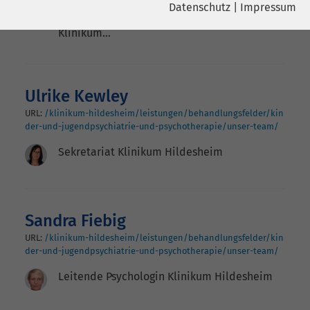
Datenschutz
|
Impressum
Seelische Gesundheit junger Menschen
Name
YouTube
Klinikum…
Name
cookie_optin
Google Ireland Limited, Gordon House,
Anbieter
Barrow Street Dublin 4 Irland
Anbieter
sgalinski
Ulrike Kewley
Laufzeit
6 Monate
Laufzeit
278 Tage
URL:
/klinikum-hildesheim/leistungen/behandlungsfelder/kin
der-und-jugendpsychiatrie-und-psychotherapie/unser-team/
Wird verwendet, um YouTube-Inhalte
Cookie zum Speichern der Cookie
Zweck
Zweck
zu entsperren.
Sekretariat Klinikum Hildesheim
Consent Einstellungen
Name
Instagram
Sandra Fiebig
Anbieter
Facebook
URL:
/klinikum-hildesheim/leistungen/behandlungsfelder/kin
der-und-jugendpsychiatrie-und-psychotherapie/unser-team/
Laufzeit
6 Monate
Leitende Psychologin Klinikum Hildesheim
Wird verwendet, um Instagram-Inhalte
Zweck
zu entsperren.