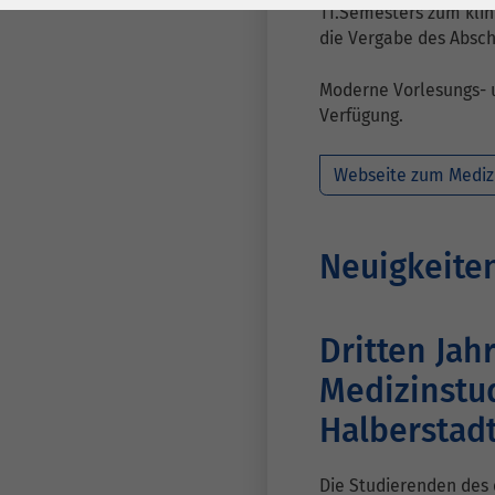
Laufzeit
278 Tage
Laufzeit
11.Semesters zum klin
die Vergabe des Absch
Cookie zum
Speichern der Cookie
Moderne Vorlesungs- 
Zweck
Consent
Verfügung.
Einstellungen
Zweck
Webseite zum Mediz
be_typo_user /
Name
PHPSESSID
Neuigkeite
Anbieter
TYPO3
Laufzeit
1 Woche
Dritten Jah
Medizinstu
Dieses Cookie ist ein
Standard-Session-
Halberstad
Cookie von TYPO3. Es
speichert im Falle
Die Studierenden des 