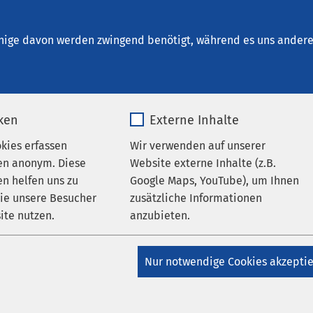
ie Ratzeburg
nige davon werden zwingend benötigt, während es uns andere 
iken
Externe Inhalte
udium ohne NC
okies erfassen
Wir verwenden auf unserer
en anonym. Diese
Website externe Inhalte (z.B.
n helfen uns zu
Google Maps, YouTube), um Ihnen
er Humanmedizin
wie unsere Besucher
zusätzliche Informationen
ite nutzen.
anzubieten.
ger Studiengang in Kroatien
_pk_*.*
Name
Google Maps
smayer Universität in Osijek bietet gemeinsam mit der AMEOS G
Nur notwendige Cookies akzepti
 Medizinstudium in Kroatien und Halberstadt an. Dabei finden 
Matomo
Anbieter
Google
es Studiums, die sogenannte Vorklinik, in Kroatien statt.
 die Studierenden mit Beginn des 6. Semesters bis Ende des