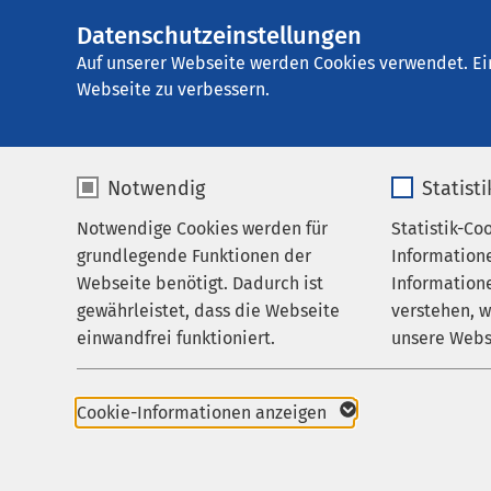
Datenschutzeinstellungen
Klinik für Geriatr
AMEOS
Gruppe
Karriere
Auf unserer Webseite werden Cookies verwendet. Ei
Webseite zu verbessern.
Notwendig
Statist
Medizinst
Notwendige Cookies werden für
Statistik-Co
Leistungen
grundlegende Funktionen der
Information
Ihr Aufenthalt
Webseite benötigt. Dadurch ist
Informatione
Studium d
gewährleistet, dass die Webseite
verstehen, 
Zuweisende
einwandfrei funktioniert.
unsere Webs
Deutschsprachi
Über uns
Name
cookieconsent_status
Name
Karriere
Die Josip Juraj Stros
Cookie-Informationen anzeigen
ein deutschsprachiges
Aktuelles
Anbieter
sgalinski
Anbieter
ersten fünf Semester d
Anschließend wechseln