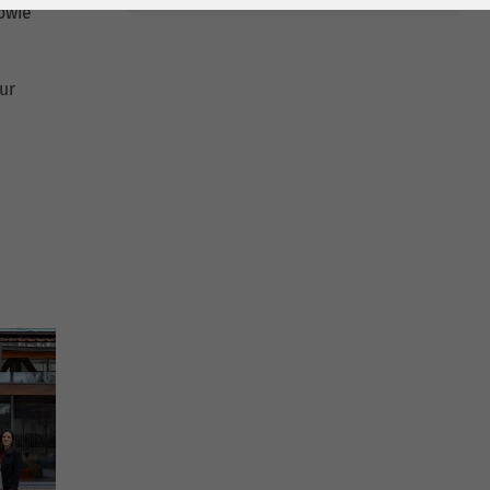
owie
ur