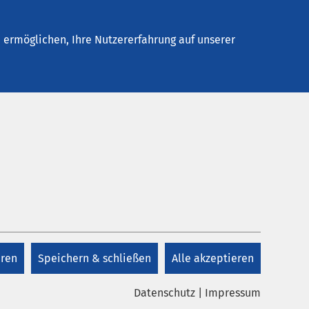
Stellenangebote
Kontakt
Termin buchen
ermöglichen, Ihre Nutzererfahrung auf unserer
Kontakt
+49 4541 13 3700
ruppe
eren
Speichern & schließen
Alle akzeptieren
Kontakt
die
Datenschutz
|
Impressum