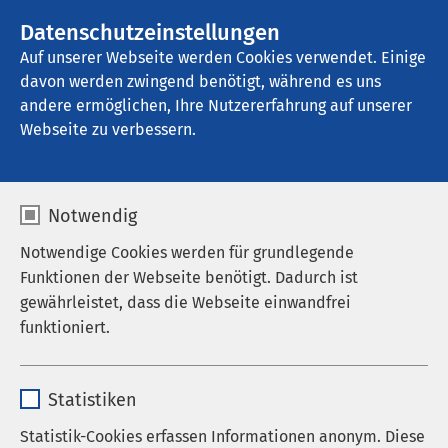
AMEOS Gruppe
Stellenangebote
Datenschutzeinstellungen
Auf unserer Webseite werden Cookies verwendet. Einige
davon werden zwingend benötigt, während es uns
Klinik für Geriatrie Ratzeburg
andere ermöglichen, Ihre Nutzererfahrung auf unserer
Webseite zu verbessern.
Corona-Informationen
Notwendig
Notwendige Cookies werden für grundlegende
Funktionen der Webseite benötigt. Dadurch ist
Corona-Informationen
gewährleistet, dass die Webseite einwandfrei
funktioniert.
Im Interesse unserer Patientinnen, Patienten und
Name
cookieconsent_status
Mitarbeitenden passen wir unsere Besuchsregelung
Statistiken
dem aktuellen Infektionsgeschehen an. Wir bitten
Anbieter
sgalinski
Sie zu berücksichtigen, dass es auch recht
Statistik-Cookies erfassen Informationen anonym. Diese