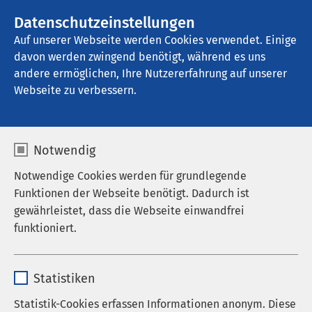
AMEOS Gruppe
Stellenangebote
Datenschutzeinstellungen
Auf unserer Webseite werden Cookies verwendet. Einige
davon werden zwingend benötigt, während es uns
Klinik für Geriatrie Ratzeburg
andere ermöglichen, Ihre Nutzererfahrung auf unserer
Webseite zu verbessern.
Veranstaltungen
Notwendig
Notwendige Cookies werden für grundlegende
Funktionen der Webseite benötigt. Dadurch ist
Aktuell sind keine Veranstaltungen vorhanden.
gewährleistet, dass die Webseite einwandfrei
funktioniert.
Name
cookieconsent_status
Statistiken
Anbieter
sgalinski
Statistik-Cookies erfassen Informationen anonym. Diese