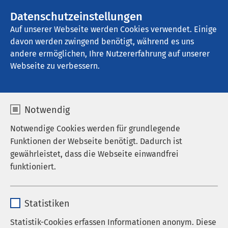
AMEOS Gruppe
Stellenangebote
Datenschutzeinstellungen
Auf unserer Webseite werden Cookies verwendet. Einige
davon werden zwingend benötigt, während es uns
AMEOS Eingliederung Osnabrück
andere ermöglichen, Ihre Nutzererfahrung auf unserer
Webseite zu verbessern.
Auf einen Blick
Notwendig
Notwendige Cookies werden für grundlegende
Funktionen der Webseite benötigt. Dadurch ist
gewährleistet, dass die Webseite einwandfrei
Unsere Wohnheime
funktioniert.
Name
cookieconsent_status
Hans Peter Kitzig Haus I
Statistiken
Anbieter
sgalinski
Statistik-Cookies erfassen Informationen anonym. Diese
Knollstraße 31