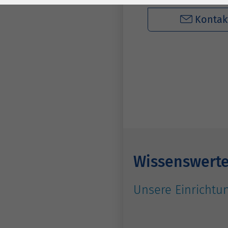
Laufzeit
278 Tage
Laufzeit
Kontak
Cookie zum
Speichern der Cookie
Zweck
Consent
Einstellungen
Zweck
be_typo_user /
Name
PHPSESSID
Anbieter
TYPO3
Laufzeit
1 Woche
Wissenswert
Dieses Cookie ist ein
Unsere Einrichtun
Standard-Session-
Cookie von TYPO3. Es
speichert im Falle