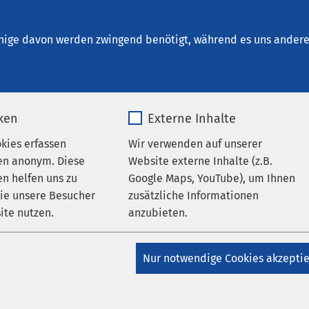
ung Osnabrück
nige davon werden zwingend benötigt, während es uns andere 
iken
Externe Inhalte
okies erfassen
Wir verwenden auf unserer
gliederung
en anonym. Diese
Website externe Inhalte (z.B.
k
n helfen uns zu
Google Maps, YouTube), um Ihnen
wie unsere Besucher
zusätzliche Informationen
undheit
ite nutzen.
anzubieten.
_pk_*.*
Name
Google Maps
Nur notwendige Cookies akzepti
Matomo
Anbieter
Google
0