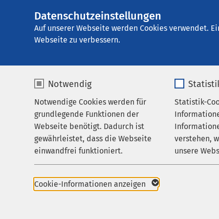
Datenschutzeinstellungen
AMEOS
AMEOS Einglieder
Gruppe
Auf unserer Webseite werden Cookies verwendet. Ei
Webseite zu verbessern.
Notwendig
Statist
Notwendige Cookies werden für
Statistik-Co
Leistungen
AMEOS Ein
grundlegende Funktionen der
Information
Betreuung & Besuch
Osnabrüc
Webseite benötigt. Dadurch ist
Informatione
gewährleistet, dass die Webseite
verstehen, 
Über uns
Vor allem Ges
einwandfrei funktioniert.
unsere Webs
Karriere
Name
cookieconsent_status
Name
Aktuelles
Cookie-Informationen anzeigen
Anbieter
sgalinski
Anbieter
+49 541 313 