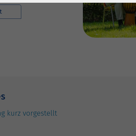
1 Jahr
Laufzeit
6 Monate
t
Cookie von Matomo
Wird zum
für Website-
Entsperren von
Zweck
Analysen. Erzeugt
Google Maps-
statistische Daten
Inhalten verwendet.
darüber, wie der
Besucher die
Name
YouTube
Website nutzt.
Google Ireland
Limited, Gordon
Anbieter
House, Barrow
Street Dublin 4
es
Irland
g kurz vorgestellt
Laufzeit
6 Monate
Wird verwendet, um