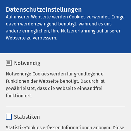
AMEOS Gruppe
Stellenangebote
Datenschutzeinstellungen
Auf unserer Webseite werden Cookies verwendet. Einige
davon werden zwingend benötigt, während es uns
AMEOS Eingliederung Osnabrück
andere ermöglichen, Ihre Nutzererfahrung auf unserer
Webseite zu verbessern.
Notwendig
Qualitätszirkel
Notwendige Cookies werden für grundlegende
Autismus-Spektrum-
Funktionen der Webseite benötigt. Dadurch ist
gewährleistet, dass die Webseite einwandfrei
Störung Osnabrück
funktioniert.
28.10.2026
|
16:30
Name
cookieconsent_status
Statistiken
Anbieter
sgalinski
Netzwerktreffen
Statistik-Cookies erfassen Informationen anonym. Diese