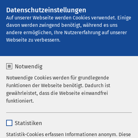
AMEOS Gruppe
Stellenangebote
Datenschutzeinstellungen
Auf unserer Webseite werden Cookies verwendet. Einige
davon werden zwingend benötigt, während es uns
AMEOS Eingliederung Osnabrück
andere ermöglichen, Ihre Nutzererfahrung auf unserer
Webseite zu verbessern.
Notwendig
Qualitätszirkel
Notwendige Cookies werden für grundlegende
Autismus-Spektrum-
Funktionen der Webseite benötigt. Dadurch ist
gewährleistet, dass die Webseite einwandfrei
Störung Osnabrück
funktioniert.
17.06.2026
|
16:30
Name
cookieconsent_status
Statistiken
Anbieter
sgalinski
Netzwerktreffen
Statistik-Cookies erfassen Informationen anonym. Diese