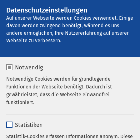
AMEOS Gruppe
Stellenangebote
Datenschutzeinstellungen
Auf unserer Webseite werden Cookies verwendet. Einige
davon werden zwingend benötigt, während es uns
AMEOS Eingliederung Heiligenhafen
andere ermöglichen, Ihre Nutzererfahrung auf unserer
Webseite zu verbessern.
AMEOS als Arbeitgeber
Notwendig
Notwendige Cookies werden für grundlegende
Funktionen der Webseite benötigt. Dadurch ist
Mitarbeiten im AMEOS-Team
gewährleistet, dass die Webseite einwandfrei
funktioniert.
Dank der Präsenz in den Bereichen Somatik,
Psychiatrie, Pflege und Eingliederung bieten wir
Name
cookieconsent_status
Interessierten vielfältige Einsatzmöglichkeiten. In
Statistiken
mehreren Berufskategorien suchen wir laufend gut
Anbieter
sgalinski
ausgebildete und beruflich motivierte Fachkräfte,
Statistik-Cookies erfassen Informationen anonym. Diese