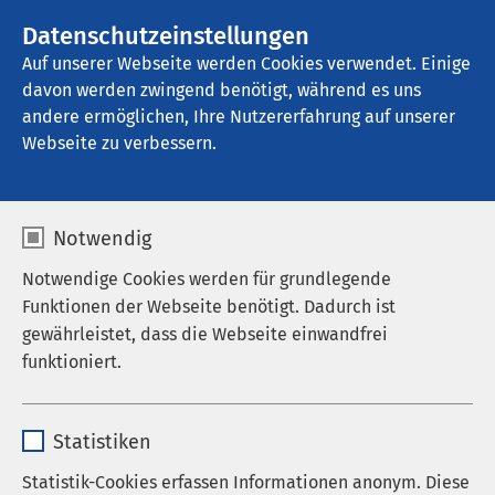
AMEOS Gruppe
Stellenangebote
Datenschutzeinstellungen
Auf unserer Webseite werden Cookies verwendet. Einige
davon werden zwingend benötigt, während es uns
AMEOS Eingliederung Heiligenhafen
andere ermöglichen, Ihre Nutzererfahrung auf unserer
Webseite zu verbessern.
Betreuung & Besuch
Notwendig
Notwendige Cookies werden für grundlegende
Funktionen der Webseite benötigt. Dadurch ist
gewährleistet, dass die Webseite einwandfrei
Ansprechpartner
funktioniert.
Medizinproduktesicherheit
Name
cookieconsent_status
Seelsorge
Statistiken
Anbieter
sgalinski
Statistik-Cookies erfassen Informationen anonym. Diese