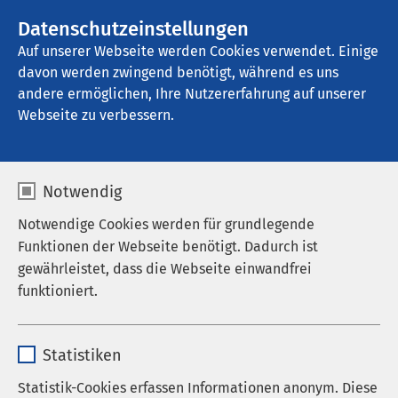
AMEOS Gruppe
Stellenangebote
Datenschutzeinstellungen
Auf unserer Webseite werden Cookies verwendet. Einige
davon werden zwingend benötigt, während es uns
AMEOS Eingliederung Heiligenhafen
andere ermöglichen, Ihre Nutzererfahrung auf unserer
Webseite zu verbessern.
Medizinproduktesicherh
Notwendig
eit
Notwendige Cookies werden für grundlegende
Funktionen der Webseite benötigt. Dadurch ist
gewährleistet, dass die Webseite einwandfrei
funktioniert.
Beauftragter für
Medizinproduktesicherheit
Name
cookieconsent_status
Statistiken
Anbieter
sgalinski
Gem. § 6 MPBetrV muss jede
Statistik-Cookies erfassen Informationen anonym. Diese