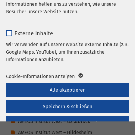
Informationen helfen uns zu verstehen, wie unsere
Laufzeit
278 Tage
Weiterbildung
Besucher unsere Website nutzen.
Cookie zum Speichern der Cookie
Zweck
Name
_pk_*.*
Consent Einstellungen
Externe Inhalte
Der Bereich Aus-, Fort- und Weiterbildung bündelt
Anbieter
Matomo
Wir verwenden auf unserer Website externe Inhalte (z.B.
die verschiedenen Bildungsangebote zur
Name
be_typo_user / PHPSESSID
Google Maps, YouTube), um Ihnen zusätzliche
Qualifizierung der Mitarbeitenden in der AMEOS
Laufzeit
1 Jahr
Informationen anzubieten.
Anbieter
TYPO3
Gruppe. Es ist eine zentrale Leistungseinheit und
ist organisatorisch mit sechs AMEOS Instituten in
Cookie von Matomo für Website-
Laufzeit
1 Woche
Name
Google Maps
Deutschland vertreten:
Analysen. Erzeugt statistische Daten
Cookie-Informationen anzeigen
Zweck
darüber, wie der Besucher die Website
Dieses Cookie ist ein Standard-
Anbieter
Google
Alle akzeptieren
nutzt.
AMEOS Institut Nord – Neustadt in Holstein /
Session-Cookie von TYPO3. Es
Heiligenhafen
Laufzeit
6 Monate
speichert im Falle eines Benutzer-
Speichern & schließen
AMEOS Institut West – Bremerhaven / Geestland
Zweck
Logins die Session-ID. So kann der
Wird zum Entsperren von Google Maps-
eingeloggte Benutzer wiedererkannt
Zweck
AMEOS Institut West – Osnabrück
Nur notwendige Cookies akzeptieren
Inhalten verwendet.
werden und es wird ihm Zugang zu
AMEOS Institut West – Hildesheim
geschützten Bereichen gewährt.