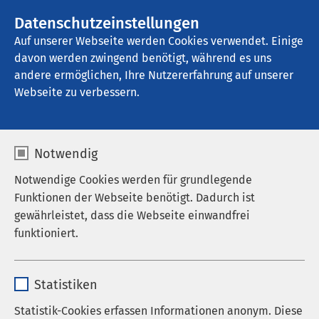
AMEOS Gruppe
Stellenangebote
Datenschutzeinstellungen
Auf unserer Webseite werden Cookies verwendet. Einige
davon werden zwingend benötigt, während es uns
AMEOS Therapiezentrum Ratzeburg
andere ermöglichen, Ihre Nutzererfahrung auf unserer
Webseite zu verbessern.
Kommunikation und
Notwendig
Öffentlichkeitsarbeit
Notwendige Cookies werden für grundlegende
Funktionen der Webseite benötigt. Dadurch ist
gewährleistet, dass die Webseite einwandfrei
funktioniert.
Unsere neue E-Mail-Adresse
Name
cookieconsent_status
Liebe Kundinnen und Kunden,
Statistiken
Anbieter
sgalinski
ab sofort erreichen Sie uns unter folgender E-Mail-
Statistik-Cookies erfassen Informationen anonym. Diese