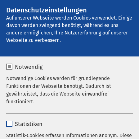
AMEOS Gruppe
Stellenangebote
Datenschutzeinstellungen
Auf unserer Webseite werden Cookies verwendet. Einige
davon werden zwingend benötigt, während es uns
AMEOS Therapiezentrum Ratzeburg
andere ermöglichen, Ihre Nutzererfahrung auf unserer
Webseite zu verbessern.
Nachrichten
Notwendig
Notwendige Cookies werden für grundlegende
Funktionen der Webseite benötigt. Dadurch ist
Datum von:
Datum bis:
gewährleistet, dass die Webseite einwandfrei
funktioniert.
Name
cookieconsent_status
Statistiken
Anbieter
sgalinski
Statistik-Cookies erfassen Informationen anonym. Diese