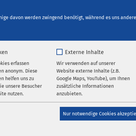
ntrum Ratzeburg
en
nige davon werden zwingend benötigt, während es uns andere 
iken
Externe Inhalte
okies erfassen
Wir verwenden auf unserer
en anonym. Diese
Website externe Inhalte (z.B.
n helfen uns zu
Google Maps, YouTube), um Ihnen
wie unsere Besucher
zusätzliche Informationen
ite nutzen.
anzubieten.
AMEOS Reha Klinikum Ratzeburg
AMEOS Senioren
atzeburg
AMEOS Pflege Ratzeburg
AMEOS
ntrum Ratzeburg
Klinik für Geriatrie Ratzeburg
_pk_*.*
Name
Google Maps
Nur notwendige Cookies akzepti
greich auf Kurs
Matomo
Anbieter
Google