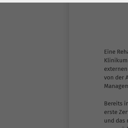
Laufzeit
278 Tage
Laufzeit
Cookie zum
Speichern der Cookie
Zweck
Consent
Einstellungen
Zweck
Eine Reh
be_typo_user /
Name
Klinikum 
PHPSESSID
externen
Anbieter
TYPO3
von der 
Manageme
Laufzeit
1 Woche
Dieses Cookie ist ein
Bereits 
Standard-Session-
erste Zer
Cookie von TYPO3. Es
und das m
speichert im Falle