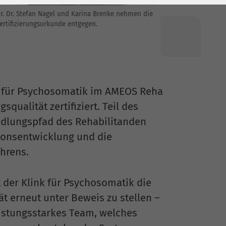
r. Dr. Stefan Nagel und Karina Brenke nehmen die
ertifizierungsurkunde entgegen.
a für Psychosomatik im AMEOS Reha
ualität zertifiziert. Teil des
ndlungspfad des Rehabilitanden
ionsentwicklung und die
ahrens.
 der Klink für Psychosomatik die
tät erneut unter Beweis zu stellen –
leistungsstarkes Team, welches