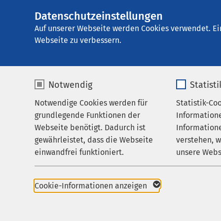
Datenschutzeinstellungen
AMEOS Therapieze
AMEOS
Gruppe
Aktuelles
Nachricht
Auf unserer Webseite werden Cookies verwendet. Ei
Webseite zu verbessern.
Notwendig
Statist
Notwendige Cookies werden für
Statistik-Co
Leistungen
grundlegende Funktionen der
Information
Über uns
Webseite benötigt. Dadurch ist
Informatione
gewährleistet, dass die Webseite
verstehen, 
Karriere
einwandfrei funktioniert.
unsere Webs
03.04.2023
Aktuelles
Wohnsitz R
Therapieze
Name
cookieconsent_status
Name
Cookie-Informationen anzeigen
Erfol
Anbieter
sgalinski
Anbieter