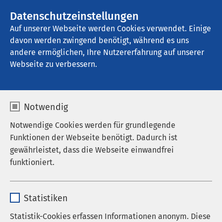
AMEOS Gruppe
Stellenangebote
Datenschutzeinstellungen
Auf unserer Webseite werden Cookies verwendet. Einige
davon werden zwingend benötigt, während es uns
AMEOS Seeklinikum Brunnen - Ambulante 
Dienste
andere ermöglichen, Ihre Nutzererfahrung auf unserer
Webseite zu verbessern.
Für Patienten
Notwendig
Notwendige Cookies werden für grundlegende
Funktionen der Webseite benötigt. Dadurch ist
gewährleistet, dass die Webseite einwandfrei
Sprechzeiten
funktioniert.
Ansprechpartner
Name
cookieconsent_status
Statistiken
Anmeldung
Anbieter
sgalinski
Statistik-Cookies erfassen Informationen anonym. Diese
Anfahrt