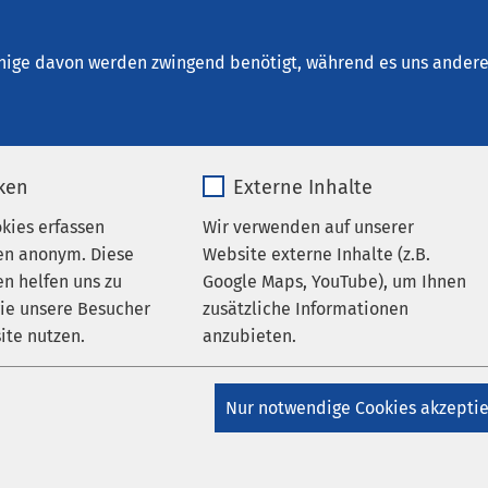
m Brunnen - Ambulante Dienste
nige davon werden zwingend benötigt, während es uns andere 
iken
Externe Inhalte
Blick
okies erfassen
Wir verwenden auf unserer
en anonym. Diese
Website externe Inhalte (z.B.
n helfen uns zu
Google Maps, YouTube), um Ihnen
samte Spektrum der
wie unsere Besucher
zusätzliche Informationen
ngen im
ite nutzen.
anzubieten.
 Behandlung erfolgt
sychiatrischer Leitung
_pk_*.*
Name
Google Maps
 der gesamten
Nur notwendige Cookies akzepti
umfassende
Matomo
Anbieter
Google
sychotherapeutische