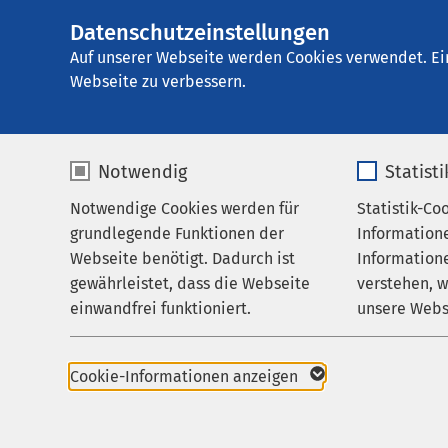
Datenschutzeinstellungen
AMEOS Seekliniku
AMEOS
Gruppe
Behandlungsfelder
Auf unserer Webseite werden Cookies verwendet. Ei
Webseite zu verbessern.
Notwendig
Statist
Auf einen 
Notwendige Cookies werden für
Statistik-Co
Behandlungsfelder
grundlegende Funktionen der
Information
Für Patienten
Webseite benötigt. Dadurch ist
Informatione
Wir behandeln das ge
gewährleistet, dass die Webseite
verstehen, 
Zuweisende
psychischen Erkranku
einwandfrei funktioniert.
unsere Webs
Über uns
Erwachsenenalter. Die
unter fachärztlicher p
Name
cookieconsent_status
Name
Karriere
und beinhaltet nebst
Cookie-Informationen anzeigen
Diagnostik auch die 
Aktuelles
Anbieter
sgalinski
Anbieter
psychiatrische und p
Behandlung.