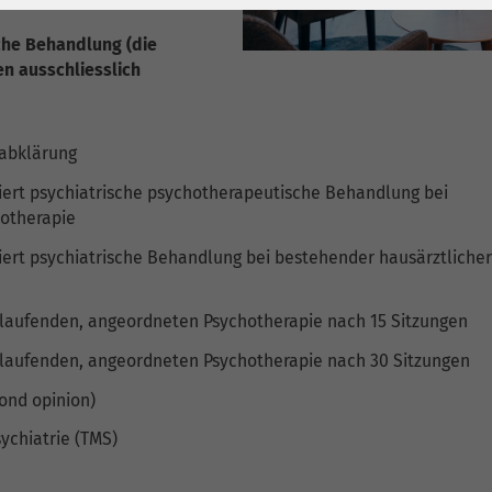
1 Jahr
Laufzeit
6 Monate
sche Behandlung (die
Cookie von Matomo
Wird zum
n ausschliesslich
für Website-
Entsperren von
Zweck
Analysen. Erzeugt
Google Maps-
statistische Daten
Inhalten verwendet.
tabklärung
darüber, wie der
Besucher die
iert psychiatrische psychotherapeutische Behandlung bei
Name
YouTube
otherapie
Website nutzt.
Google Ireland
iert psychiatrische Behandlung bei bestehender hausärztliche
Limited, Gordon
Anbieter
House, Barrow
 laufenden, angeordneten Psychotherapie nach 15 Sitzungen
Street Dublin 4
 laufenden, angeordneten Psychotherapie nach 30 Sitzungen
Irland
ond opinion)
Laufzeit
6 Monate
sychiatrie (TMS)
Wird verwendet, um