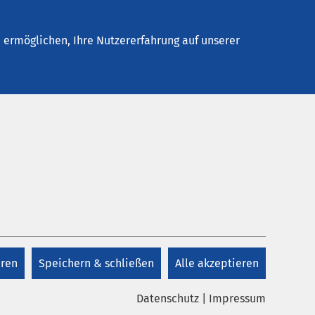
Stellenangebote
Kontakt
ermöglichen, Ihre Nutzererfahrung auf unserer
Kontakt
+41 41 825 48 88
eren
Speichern & schließen
Alle akzeptieren
Kontakt
Datenschutz
|
Impressum