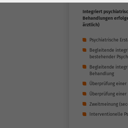
Laufzeit
278 Tage
Laufzeit
Integriert psychiatri
Cookie zum
Behandlungen erfolge
Speichern der Cookie
Zweck
ärztlich)
Consent
Einstellungen
Zweck
Psychiatrische Ers
Begleitende integr
be_typo_user /
bestehender Psych
Name
PHPSESSID
Begleitende integr
Behandlung
Anbieter
TYPO3
Überprüfung einer
Laufzeit
1 Woche
Überprüfung einer
Dieses Cookie ist ein
Zweitmeinung (sec
Standard-Session-
Cookie von TYPO3. Es
Interventionelle P
speichert im Falle