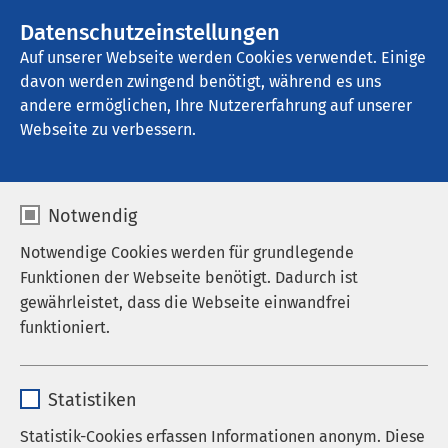
AMEOS Gruppe
Stellenangebote
Datenschutzeinstellungen
Auf unserer Webseite werden Cookies verwendet. Einige
davon werden zwingend benötigt, während es uns
AMEOS Seeklinikum Brunnen - Ambulante 
Dienste
andere ermöglichen, Ihre Nutzererfahrung auf unserer
Webseite zu verbessern.
Notwendig
Notwendige Cookies werden für grundlegende
Funktionen der Webseite benötigt. Dadurch ist
gewährleistet, dass die Webseite einwandfrei
funktioniert.
Name
cookieconsent_status
Statistiken
Anbieter
sgalinski
Statistik-Cookies erfassen Informationen anonym. Diese