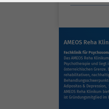
Medizinstudium ohne
Laufzeit
278 Tage
Laufzeit
Cookie zum
Speichern der Cookie
Zweck
Consent
Einstellungen
Zweck
AMEOS Reha Klin
be_typo_user /
Name
PHPSESSID
Fachklinik für Psychosom
Das AMEOS Reha Klinikum I
Anbieter
TYPO3
Psychotherapie und liegt 
österreichischen Grenze.
Laufzeit
1 Woche
rehabilitativen, nachhal
Behandlungsschwerpunkte 
Dieses Cookie ist ein
Adipositas & Depression, 
Standard-Session-
AMEOS Reha Klinikum biet
Cookie von TYPO3. Es
ist Gründungsmitglied im 
speichert im Falle