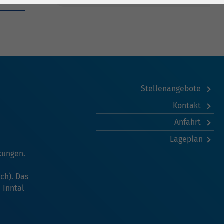
Stellenangebote
Kontakt
Anfahrt
Lageplan
kungen.
ch). Das
 Inntal