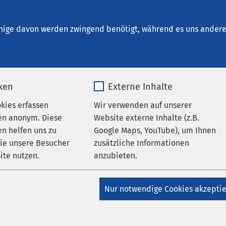
kum Inntal
nige davon werden zwingend benötigt, während es uns andere 
iken
Externe Inhalte
okies erfassen
Wir verwenden auf unserer
en anonym. Diese
Website externe Inhalte (z.B.
n helfen uns zu
Google Maps, YouTube), um Ihnen
wie unsere Besucher
zusätzliche Informationen
er
ite nutzen.
anzubieten.
_pk_*.*
Name
Google Maps
AMEOS Gruppe
Nur notwendige Cookies akzepti
Matomo
Anbieter
Google
eteam!