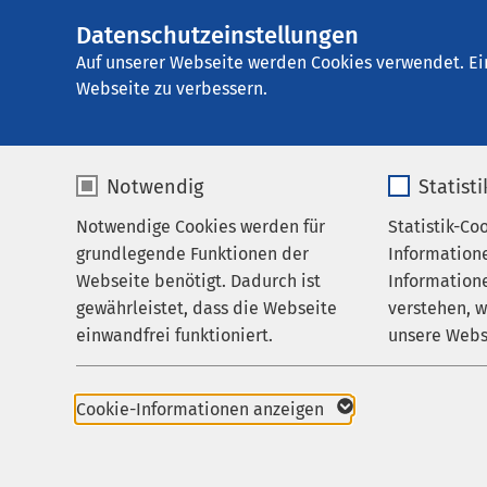
Datenschutzeinstellungen
AMEOS Reha Klini
AMEOS
Gruppe
Karriere
Auf unserer Webseite werden Cookies verwendet. Ei
Webseite zu verbessern.
Notwendig
Statist
Karriere
Notwendige Cookies werden für
Statistik-Co
Behandlungsfelder
grundlegende Funktionen der
Information
Ihr Aufenthalt
Webseite benötigt. Dadurch ist
Informatione
gewährleistet, dass die Webseite
verstehen, 
Zuweisende
AMEOS als Arbeitgeb
einwandfrei funktioniert.
unsere Webs
Über uns
Stellenangebote
Name
cookieconsent_status
Name
Karriere
Karriereportal der 
Cookie-Informationen anzeigen
Aktuelles
Anbieter
sgalinski
Anbieter
Komm in unser Pfleg