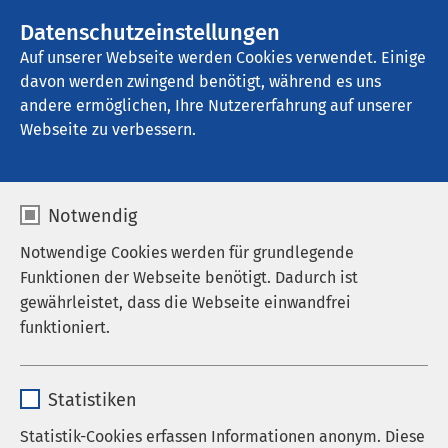
AMEOS Gruppe
Stellenangebote
Datenschutzeinstellungen
Auf unserer Webseite werden Cookies verwendet. Einige
davon werden zwingend benötigt, während es uns
AMEOS Reha Klinikum Inntal
andere ermöglichen, Ihre Nutzererfahrung auf unserer
Webseite zu verbessern.
Behandlungselemente
Notwendig
Notwendige Cookies werden für grundlegende
Funktionen der Webseite benötigt. Dadurch ist
Die Idee hinter IDeA
gewährleistet, dass die Webseite einwandfrei
funktioniert.
Das Inntaler Depressions- und Adipositas-Konzept
ist ein integratives und ganzheitliches
Name
cookieconsent_status
Behandlungsprogramm, das aus verschiedenen
Statistiken
Elementen besteht. Die Basis bildet die
Anbieter
sgalinski
Statistik-Cookies erfassen Informationen anonym. Diese
Therapeutische Gemeinschaft, die Sicherheit und