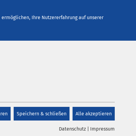
Stellenangebote
Kontakt
ermöglichen, Ihre Nutzererfahrung auf unserer
zwerke hat zu Einschränkungen bei
tungen in Deutschland geführt.
eren
Speichern & schließen
Alle akzeptieren
 und schaltete vorsorglich alle
Datenschutz
|
Impressum