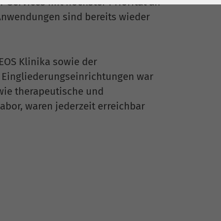
T-Services mit höchster Priorität an
Anwendungen sind bereits wieder
EOS Klinika sowie der
Eingliederungseinrichtungen war
owie therapeutische und
abor, waren jederzeit erreichbar