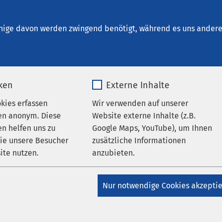
kum Inntal
en
nige davon werden zwingend benötigt, während es uns andere 
iken
Externe Inhalte
AMEOS Gruppe
werkstörung bei AMEOS
okies erfassen
Wir verwenden auf unserer
en anonym. Diese
Website externe Inhalte (z.B.
n helfen uns zu
Google Maps, YouTube), um Ihnen
wie unsere Besucher
zusätzliche Informationen
ite nutzen.
anzubieten.
trale, selbst vorgenommene Abschaltung der Net
ügbarkeit digitaler Dienste in den AMEOS Einrich
_pk_*.*
Name
Google Maps
Nur notwendige Cookies akzepti
Matomo
Anbieter
Google
 IT identifizierte am Montagabend einen Angriff