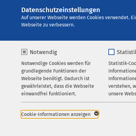
Datenschutzeinstellungen
AMEOS Reha Klini
AMEOS
Gruppe
Aktuelles
Nachricht
Auf unserer Webseite werden Cookies verwendet. Ei
Webseite zu verbessern.
Notwendig
Statist
09.07.2025
Netz
Notwendige Cookies werden für
Statistik-Co
Behandlungsfelder
grundlegende Funktionen der
Information
Ihr Aufenthalt
Webseite benötigt. Dadurch ist
Informatione
gewährleistet, dass die Webseite
verstehen, 
Zuweisende
einwandfrei funktioniert.
unsere Webs
Über uns
Eine zen
der Verf
Name
cookieconsent_status
Name
Karriere
Cookie-Informationen anzeigen
Aktuelles
Anbieter
sgalinski
Anbieter
Die AMEOS