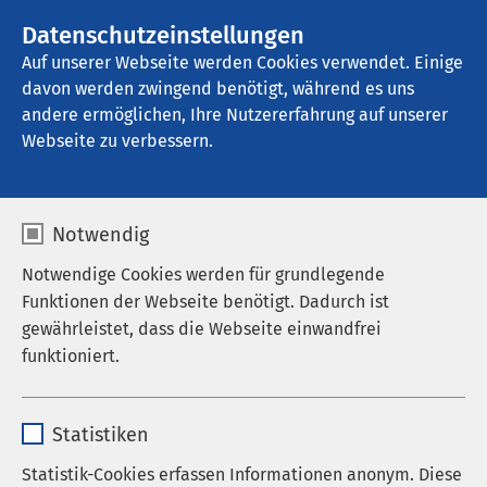
AMEOS Gruppe
Stellenangebote
Datenschutzeinstellungen
Auf unserer Webseite werden Cookies verwendet. Einige
davon werden zwingend benötigt, während es uns
AMEOS Poliklinikum Woldegk
andere ermöglichen, Ihre Nutzererfahrung auf unserer
Webseite zu verbessern.
Medizinstudium ohne NC
Notwendig
Notwendige Cookies werden für grundlegende
Funktionen der Webseite benötigt. Dadurch ist
Studium der
gewährleistet, dass die Webseite einwandfrei
funktioniert.
Humanmedizin
Deutschsprachiger Studiengang in
Name
cookieconsent_status
Kroatien
Statistiken
Anbieter
sgalinski
Statistik-Cookies erfassen Informationen anonym. Diese