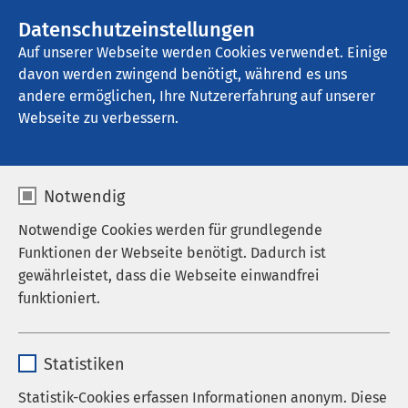
AMEOS Gruppe
Stellenangebote
Datenschutzeinstellungen
Auf unserer Webseite werden Cookies verwendet. Einige
davon werden zwingend benötigt, während es uns
AMEOS Poliklinikum Woldegk
andere ermöglichen, Ihre Nutzererfahrung auf unserer
Webseite zu verbessern.
Anfahrt
Notwendig
Notwendige Cookies werden für grundlegende
Funktionen der Webseite benötigt. Dadurch ist
AMEOS Poliklinikum
gewährleistet, dass die Webseite einwandfrei
funktioniert.
Woldegk
So finden Sie uns
Name
cookieconsent_status
Statistiken
Ernst-Thälmann-Straße 12
Anbieter
sgalinski
Statistik-Cookies erfassen Informationen anonym. Diese
D-17348 Woldegk