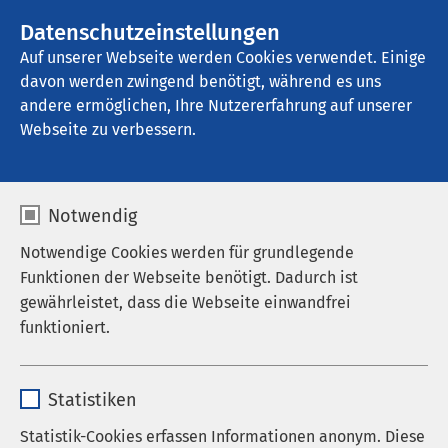
AMEOS Gruppe
Stellenangebote
Datenschutzeinstellungen
Auf unserer Webseite werden Cookies verwendet. Einige
davon werden zwingend benötigt, während es uns
AMEOS Poliklinikum Wernigerode
andere ermöglichen, Ihre Nutzererfahrung auf unserer
Webseite zu verbessern.
Notwendig
Trauma und
Notwendige Cookies werden für grundlegende
Degeneration im Alter
Funktionen der Webseite benötigt. Dadurch ist
gewährleistet, dass die Webseite einwandfrei
16.11.2024
|
08:00
bis
14:00
funktioniert.
Name
cookieconsent_status
Thema: Trauma und Degeneration im Alter
Statistiken
Anbieter
sgalinski
Statistik-Cookies erfassen Informationen anonym. Diese