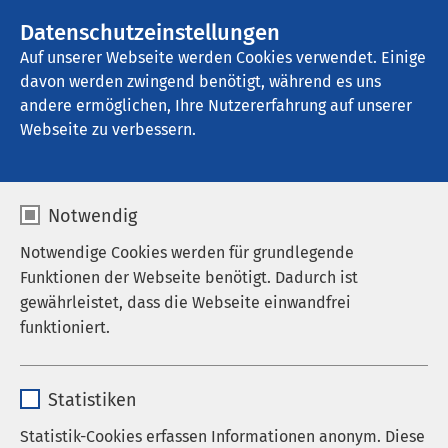
AMEOS Gruppe
Stellenangebote
Datenschutzeinstellungen
Auf unserer Webseite werden Cookies verwendet. Einige
davon werden zwingend benötigt, während es uns
AMEOS Pflege Zentrum Josefinum 
Oberhausen
andere ermöglichen, Ihre Nutzererfahrung auf unserer
Webseite zu verbessern.
Ihre Aufnahme bei uns
Notwendig
Notwendige Cookies werden für grundlegende
Funktionen der Webseite benötigt. Dadurch ist
gewährleistet, dass die Webseite einwandfrei
Das AMEOS Pflege Zentrum Josefinum Oberhausen
funktioniert.
liegt nahe des Stadtzentrums so dass Sie kurze
Wege für wichtige Besorgungen haben. Es gibt es
Name
cookieconsent_status
mehrere Bäckereien, Metzger und
Statistiken
Drogeriegeschäfte sowie eine Reinigung und
Anbieter
sgalinski
Apotheke – und für kulinarische Abwechslung
Statistik-Cookies erfassen Informationen anonym. Diese