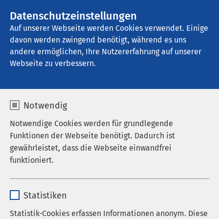
AMEOS Gruppe
Stellenangebote
Datenschutzeinstellungen
Auf unserer Webseite werden Cookies verwendet. Einige
davon werden zwingend benötigt, während es uns
AMEOS Pflege Zentrum Josefinum 
Oberhausen
andere ermöglichen, Ihre Nutzererfahrung auf unserer
Webseite zu verbessern.
Pflege & Betreuung
Notwendig
Notwendige Cookies werden für grundlegende
Funktionen der Webseite benötigt. Dadurch ist
gewährleistet, dass die Webseite einwandfrei
Stationäre Pflege
funktioniert.
Name
cookieconsent_status
Statistiken
Anbieter
sgalinski
Statistik-Cookies erfassen Informationen anonym. Diese