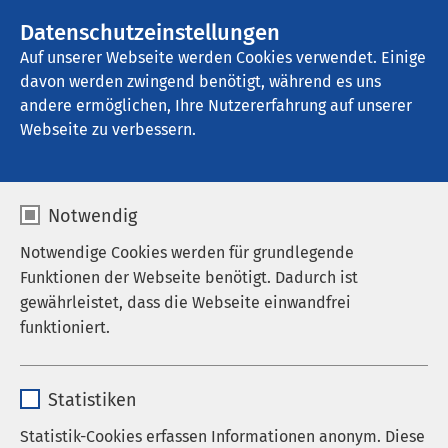
AMEOS Gruppe
Stellenangebote
Datenschutzeinstellungen
Auf unserer Webseite werden Cookies verwendet. Einige
davon werden zwingend benötigt, während es uns
AMEOS Pflege Zentrum Josefinum 
Oberhausen
andere ermöglichen, Ihre Nutzererfahrung auf unserer
Webseite zu verbessern.
Notwendig
katapult Oberhausen
Notwendige Cookies werden für grundlegende
Funktionen der Webseite benötigt. Dadurch ist
2025
gewährleistet, dass die Webseite einwandfrei
funktioniert.
10.09.2025
|
09:00
bis
15:00
Name
cookieconsent_status
Statistiken
Anbieter
sgalinski
Statistik-Cookies erfassen Informationen anonym. Diese