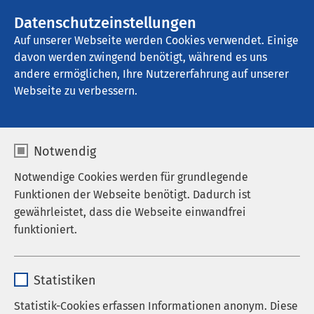
AMEOS Gruppe
Stellenangebote
Datenschutzeinstellungen
Auf unserer Webseite werden Cookies verwendet. Einige
davon werden zwingend benötigt, während es uns
AMEOS Pflege Ratzeburg
andere ermöglichen, Ihre Nutzererfahrung auf unserer
Webseite zu verbessern.
Medizinproduktesicherh
Notwendig
eit
Notwendige Cookies werden für grundlegende
Funktionen der Webseite benötigt. Dadurch ist
gewährleistet, dass die Webseite einwandfrei
funktioniert.
Beauftragt für
Medizinproduktesicherheit
Name
cookieconsent_status
Statistiken
Gem. § 6 MPBetreibV muss jede
Anbieter
sgalinski
Statistik-Cookies erfassen Informationen anonym. Diese
Gesundheitseinrichtung mit regelmäßig mehr als 20