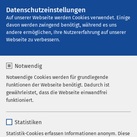
AMEOS Gruppe
Stellenangebote
Datenschutzeinstellungen
Auf unserer Webseite werden Cookies verwendet. Einige
davon werden zwingend benötigt, während es uns
AMEOS Pflege Ratzeburg
andere ermöglichen, Ihre Nutzererfahrung auf unserer
Webseite zu verbessern.
Impressum
Notwendig
Notwendige Cookies werden für grundlegende
Funktionen der Webseite benötigt. Dadurch ist
AMEOS Pflege Ratzeburg
gewährleistet, dass die Webseite einwandfrei
funktioniert.
Haus am Röpersberg
Röpersberg 45
Name
cookieconsent_status
D-23909 Ratzeburg
Statistiken
Tel. +49 4541 13 3500
Anbieter
sgalinski
Statistik-Cookies erfassen Informationen anonym. Diese
Fax +49 4541 13 3315