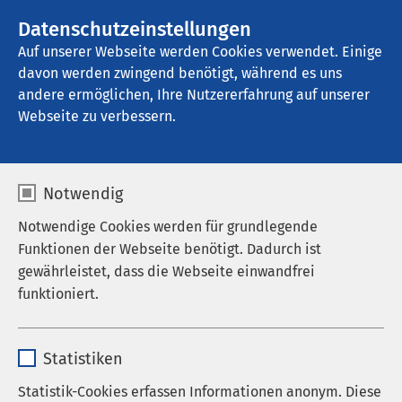
AMEOS Gruppe
Stellenangebote
Datenschutzeinstellungen
Auf unserer Webseite werden Cookies verwendet. Einige
davon werden zwingend benötigt, während es uns
AMEOS Pflegehaus am Sonnenweg 
Oldenburg
andere ermöglichen, Ihre Nutzererfahrung auf unserer
Webseite zu verbessern.
Ergebnisse Ihrer Suche
Notwendig
Notwendige Cookies werden für grundlegende
Funktionen der Webseite benötigt. Dadurch ist
gewährleistet, dass die Webseite einwandfrei
funktioniert.
Nutzen Sie dieses Feld, um Ihre Suche zu
verfeinern.
Name
cookieconsent_status
Statistiken
Anbieter
sgalinski
Statistik-Cookies erfassen Informationen anonym. Diese